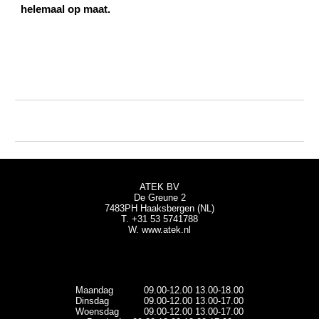
helemaal op maat.
ATEK BV
De Greune 2
7483PH Haaksbergen (NL)
T. +31 53 5741788
W.
www.atek.nl
Maandag
09.00-12.00 13.00-18.00
Dinsdag
09.00-12.00 13.00-1
7
.00
Woensdag
09.00-12.00 13.00-1
7
.00