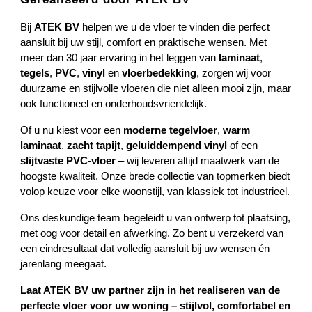
Bij
ATEK BV
helpen we u de vloer te vinden die perfect
aansluit bij uw stijl, comfort en praktische wensen. Met
meer dan 30 jaar ervaring in het leggen van
laminaat
,
tegels
,
PVC
,
vinyl
en
vloerbedekking
, zorgen wij voor
duurzame en stijlvolle vloeren die niet alleen mooi zijn, maar
ook functioneel en onderhoudsvriendelijk.
Of u nu kiest voor een
moderne tegelvloer
,
warm
laminaat
,
zacht tapijt
,
geluiddempend vinyl
of een
slijtvaste PVC-vloer
– wij leveren altijd maatwerk van de
hoogste kwaliteit. Onze brede collectie van topmerken biedt
volop keuze voor elke woonstijl, van klassiek tot industrieel.
Ons deskundige team begeleidt u van ontwerp tot plaatsing,
met oog voor detail en afwerking. Zo bent u verzekerd van
een eindresultaat dat volledig aansluit bij uw wensen én
jarenlang meegaat.
Laat ATEK BV uw partner zijn in het realiseren van de
perfecte vloer voor uw woning – stijlvol, comfortabel en